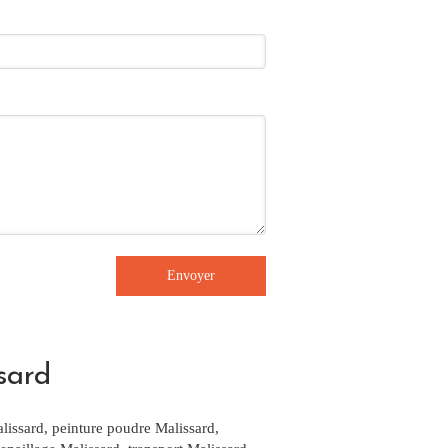
Envoyer
sard
lissard
,
peinture poudre Malissard
,