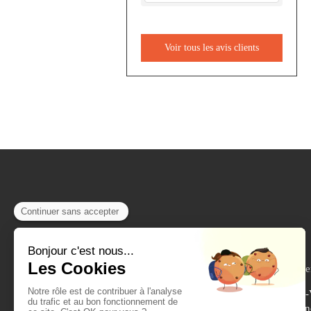
Voir tous les avis clients
610 Rue des Se
Saint-Péray, Bourg-lès
Valence, Portes-lès-Vale