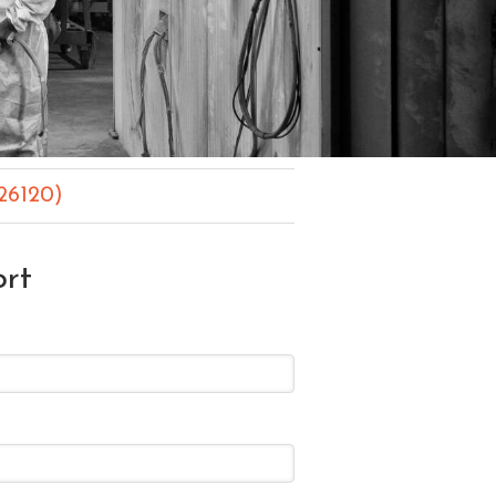
26120)
ort