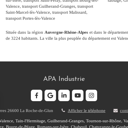
sur-Isère
,
transport Saint-Péray
,
transport Bourg-lès-
sablage, Gr
Valence
,
transport Guilherand-Granges
,
transport
Saint-Marcel-lès-Valence
,
transport Malissard
,
transport Portes-lès-Valence
Située dans la région
Auvergne-Rhône-Alpes
et dans le départeme
de 3224 habitants. La ville la plus peuplée du département est Valen
APA Industrie
rres
26600
La Roche-de-Glun
Afficher le téléphone
cont
-Valence, Tain-l'Hermitage, Guilherand-Granges, Tournon-sur-Rhône, Val
nce, Bourg-de-Péage, Romans-sur-Isère, Chabeuil, Chatuzange-le-Goube