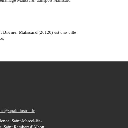
enaillage Malissard
,
transport Malissard
nt
Drôme
,
Malissard
(26120) est une ville
ce.
act@apaindustrie.fr
ence, Saint-Marcel-lès-
t, Saint Rambert d'Albon,