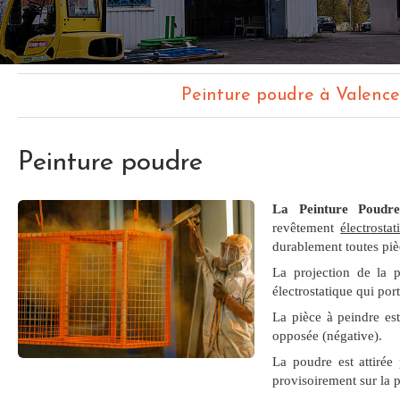
Peinture poudre à Valenc
Peinture poudre
La Peinture Poudr
revêtement
électrosta
durablement toutes pièc
La projection de la p
électrostatique qui por
La pièce à peindre es
opposée (négative).
La poudre est attirée
provisoirement sur la p