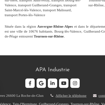
sur-Isère
,
transport Saint-Péray
,
transport Bourg-lès-
Tournon-s
Valence
,
transport Guilherand-Granges
,
transport
sur-Rhône
Saint-Marcel-lès-Valence
,
transport Malissard
,
transport Portes-lès-Valence
Située dans la région
Auvergne-Rhône-Alpes
et dans le départem
est une ville de 10676 habitants. Bourg-lès-Valence, Guilherand-G
de-Péage entourent
Tournon-sur-Rhône
.
APA Industrie
rres
26600
La Roche-de-Glun
Afficher le téléphone
cont
-Valence, Tain-l'Hermitage, Guilherand-Granges, Tournon-sur-Rhône, Val