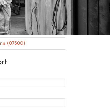
ône (07300)
ort