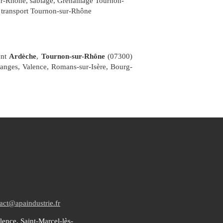
ur-Rhône
,
sablage, Grenaillage Tournon-
,
transport Tournon-sur-Rhône
ent
Ardèche
,
Tournon-sur-Rhône
(07300)
ranges, Valence, Romans-sur-Isère, Bourg-
act@apaindustrie.fr
ence, Saint-Marcel-lès-