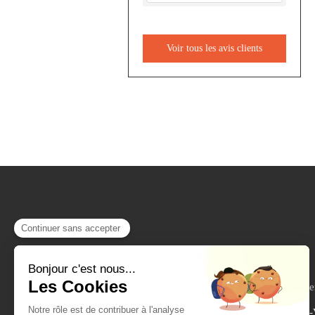
Voir tous les avis clients
610 Rue des Se
Saint-Péray, Bourg-lès