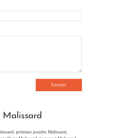
Envoyer
à Malissard
lissard
,
peinture poudre Malissard
,