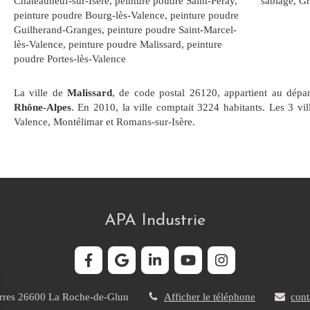
Châteauneuf-sur-Isère
,
peinture poudre Saint-Péray
,
sablage, Gr
peinture poudre Bourg-lès-Valence
,
peinture poudre
Guilherand-Granges
,
peinture poudre Saint-Marcel-
lès-Valence
,
peinture poudre Malissard
,
peinture
poudre Portes-lès-Valence
La ville de
Malissard
, de code postal 26120, appartient au dép
Rhône-Alpes
. En 2010, la ville comptait 3224 habitants. Les 3 vi
Valence, Montélimar et Romans-sur-Isère.
APA Industrie
rres
26600
La Roche-de-Glun
Afficher le téléphone
cont