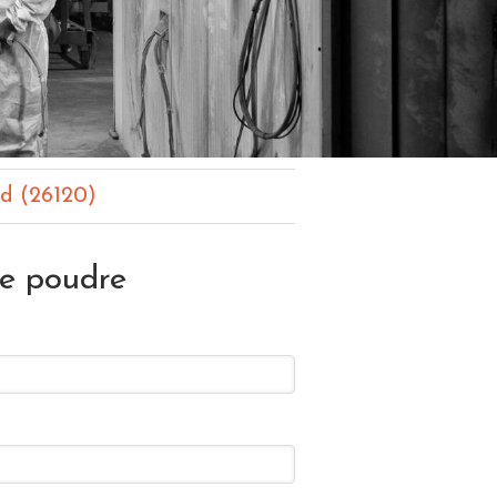
rd (26120)
re poudre