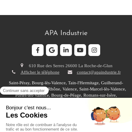
APA Industrie
610 Rue des Serres
26600
La Roche-de-Glun
Afficher le téléphone
contact@apaindustrie.fr
Saint-Péray, Bourg-lès-Valence, Tain-l'Hermitage, Guilherand-
Granges, Tournon-sur-Rhône, Valence, Saint-Marcel-lès-Valence,
Portes-lès-Valence, Bourg-de-Péage, Romans-sur-Isère,
Chabeuil, Chatuzange-le-Goubet, Saint Rambert d'Albon,
Annonay, Salaise-sur-Sanne, Sarras, Saint Vallier, Montélimar
Plan du site
Mentions légales