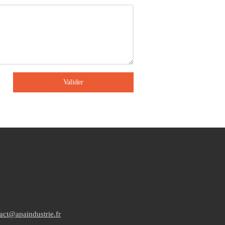
Valider
act@apaindustrie.fr