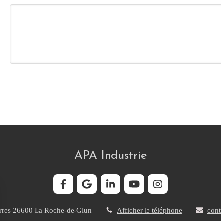
APA Industrie
rres
26600
La Roche-de-Glun
Afficher le téléphone
cont