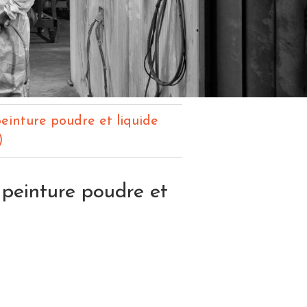
peinture poudre et liquide
)
n peinture poudre et