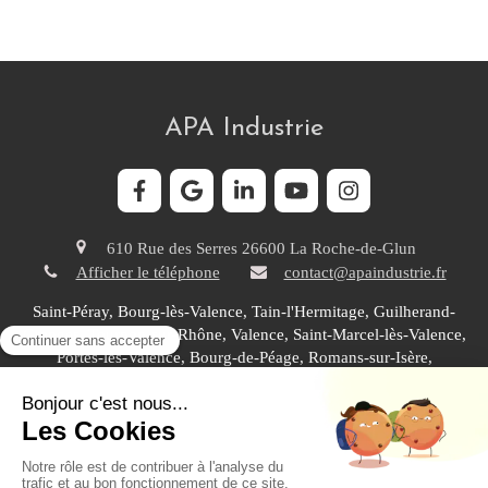
APA Industrie
610 Rue des Serres
26600
La Roche-de-Glun
Afficher le téléphone
contact@apaindustrie.fr
Saint-Péray, Bourg-lès-Valence, Tain-l'Hermitage, Guilherand-
Granges, Tournon-sur-Rhône, Valence, Saint-Marcel-lès-Valence,
Portes-lès-Valence, Bourg-de-Péage, Romans-sur-Isère,
Chabeuil, Chatuzange-le-Goubet, Saint Rambert d'Albon,
Annonay, Salaise-sur-Sanne, Sarras, Saint Vallier, Montélimar
Plan du site